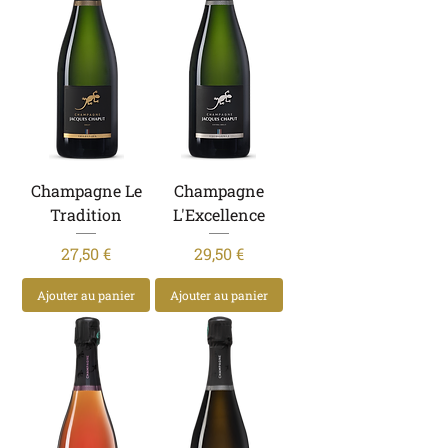
Champagne Le
Champagne
Tradition
L'Excellence
Prix
Prix
27,50 €
29,50 €
Ajouter au panier
Ajouter au panier