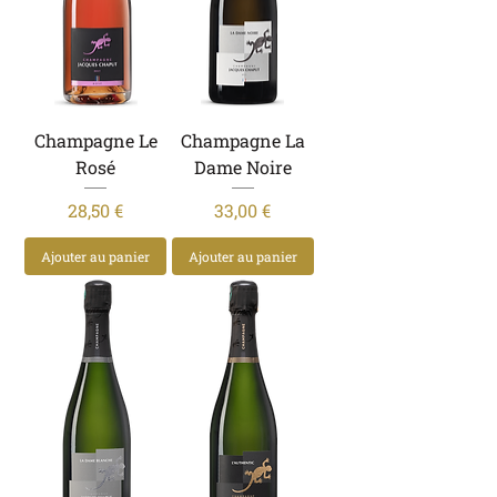
Champagne Le
Champagne La
Rosé
Dame Noire
Prix
Prix
28,50 €
33,00 €
Ajouter au panier
Ajouter au panier