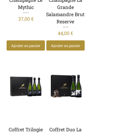
Mythic
Grande
Salamandre Brut
Prix
37,00 €
Reserve
Prix
44,00 €
Ajouter au panier
Ajouter au panier
Coffret Trilogie
Coffret Duo La