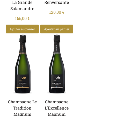
La Grande
Renversante
Salamandre
Prix
120,00 €
Prix
165,00 €
Ajouter au panier
Ajouter au panier
Champagne Le
Champagne
Tradition
L'Excellence
Magnum
Magnum