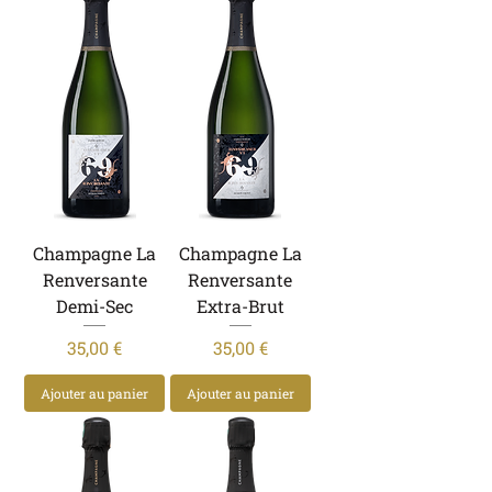
Champagne La
Champagne La
Renversante
Renversante
Demi-Sec
Extra-Brut
Prix
Prix
35,00 €
35,00 €
Ajouter au panier
Ajouter au panier