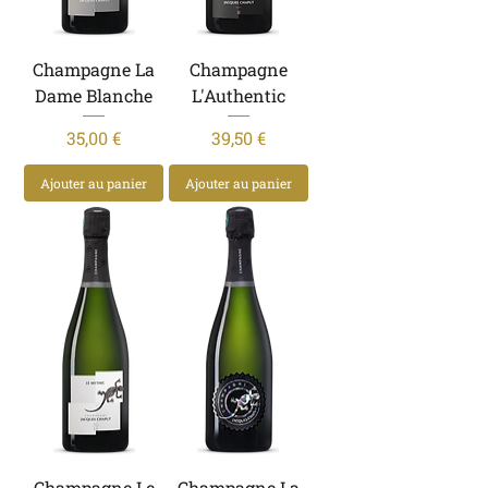
Champagne La
Champagne
Dame Blanche
L'Authentic
Prix
Prix
35,00 €
39,50 €
Ajouter au panier
Ajouter au panier
Champagne Le
Champagne La